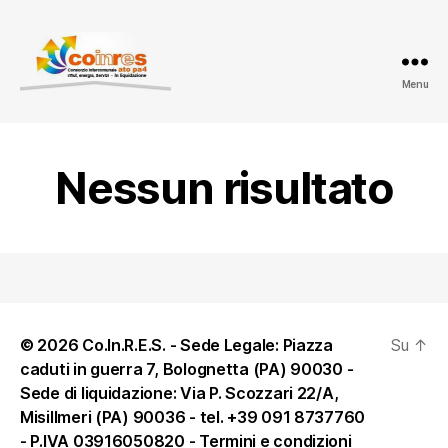
Menu
ATO
PA
4
-
Nessun risultato
Amministrazione
trasparente
© 2026 Co.In.R.E.S. - Sede Legale: Piazza
Su
↑
caduti in guerra 7, Bolognetta (PA) 90030 -
Sede di liquidazione: Via P. Scozzari 22/A,
Misillmeri (PA) 90036 - tel. +39 091 8737760
- P.IVA 03916050820 -
Termini e condizioni