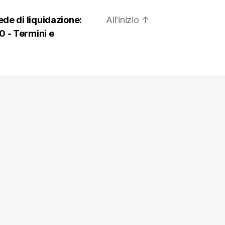
ede di liquidazione:
All'inizio
↑
0 -
Termini e