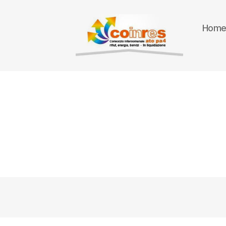
Hom
ATO
PA
4
-
Amministrazione
trasparente