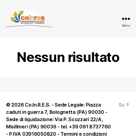
Menu
ATO
PA
4
-
Nessun risultato
Amministrazione
trasparente
© 2026 Co.In.R.E.S. - Sede Legale: Piazza
Su
↑
caduti in guerra 7, Bolognetta (PA) 90030 -
Sede di liquidazione: Via P. Scozzari 22/A,
Misillmeri (PA) 90036 - tel. +39 091 8737760
- P.IVA 03916050820 -
Termini e condizioni