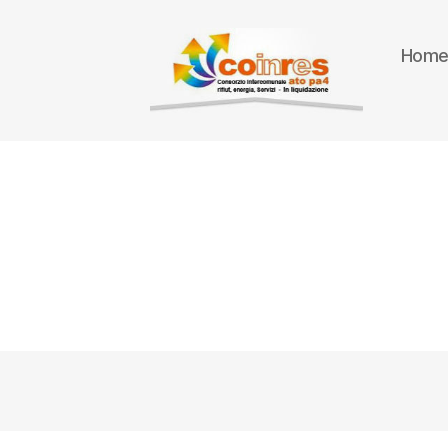
Hom
ATO
PA
4
-
Amministrazione
trasparente