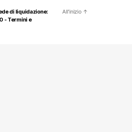
ede di liquidazione:
All'inizio
↑
0 -
Termini e