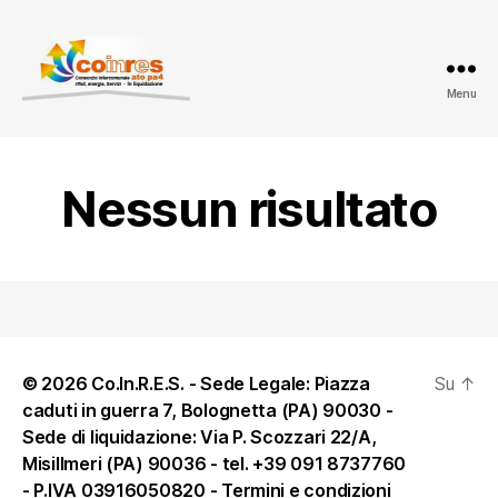
Menu
ATO
PA
4
-
Nessun risultato
Amministrazione
trasparente
© 2026 Co.In.R.E.S. - Sede Legale: Piazza
Su
↑
caduti in guerra 7, Bolognetta (PA) 90030 -
Sede di liquidazione: Via P. Scozzari 22/A,
Misillmeri (PA) 90036 - tel. +39 091 8737760
- P.IVA 03916050820 -
Termini e condizioni