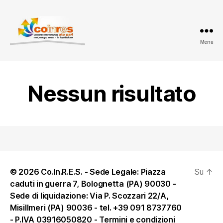
Menu
ATO
PA
4
-
Nessun risultato
Amministrazione
trasparente
© 2026 Co.In.R.E.S. - Sede Legale: Piazza
Su
↑
caduti in guerra 7, Bolognetta (PA) 90030 -
Sede di liquidazione: Via P. Scozzari 22/A,
Misillmeri (PA) 90036 - tel. +39 091 8737760
- P.IVA 03916050820 -
Termini e condizioni