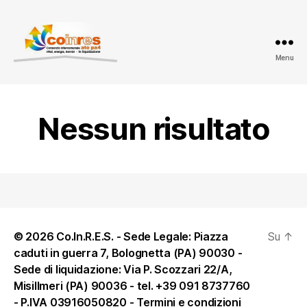
Menu
ATO
PA
4
-
Nessun risultato
Amministrazione
trasparente
© 2026 Co.In.R.E.S. - Sede Legale: Piazza
Su
↑
caduti in guerra 7, Bolognetta (PA) 90030 -
Sede di liquidazione: Via P. Scozzari 22/A,
Misillmeri (PA) 90036 - tel. +39 091 8737760
- P.IVA 03916050820 -
Termini e condizioni