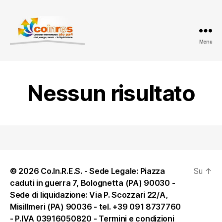
Menu
ATO
PA
4
-
Nessun risultato
Amministrazione
trasparente
© 2026 Co.In.R.E.S. - Sede Legale: Piazza
Su
↑
caduti in guerra 7, Bolognetta (PA) 90030 -
Sede di liquidazione: Via P. Scozzari 22/A,
Misillmeri (PA) 90036 - tel. +39 091 8737760
- P.IVA 03916050820 -
Termini e condizioni